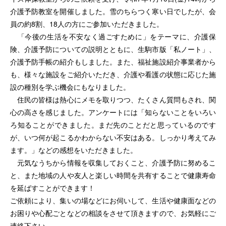
介護予防教室を開催しました。雪のちらつく寒い日でしたが、会
員の約8割、18人の方にご参加いただきました。
「今後の生活を不安なく過ごすために」をテーマに、介護保
険、介護予防についての説明とともに、生駒市版「私ノート」、
介護予防手帳の紹介もしました。また、福祉施設紹介事業者から
も、様々な施設をご紹介いただき、介護や看護の状態に応じた施
設の種別を学ぶ機会にもなりました。
住民の皆様は熱心にメモを取りつつ、たくさん質問もされ、関
心の高さを感じました。アンケートには「知らないことをいろい
ろ知ることができました。まだ先のことだと思っているのです
が、いつ何が起こるかわからない不安はある。しっかり考えてみ
ます。」などの感想をいただきました。
元気なうちから情報を収集しておくこと、介護予防に努めるこ
と、また地域の人や友人と楽しい時間を共有することで健康寿命
を延ばすことができます！
ご依頼により、集いの場などにお伺いして、生活や健康面などの
お困りや心配ごとなどの相談をさせて頂きますので、お気軽にご
連絡下さい。