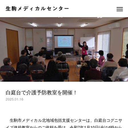
休日夜間応急診療所
訪問看護ステ
白庭台で介護予防教室を開催！
2025.01.16
生駒市メディカル北地域包括支援センターは、白庭台コグニサ
イズ体操教室からのご依頼を受け、令和7年1月10日(金)14時から