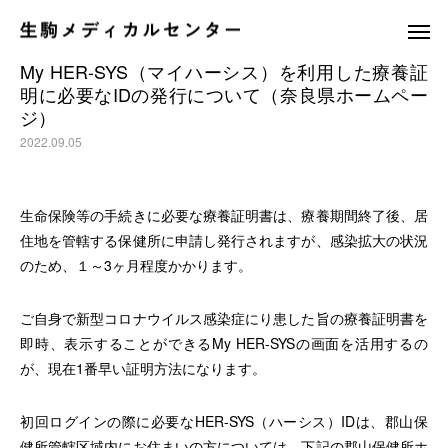
My HER-SYS（マイハーシス）を利用した療養証
明に必要なIDの発行について（奈良県ホームペー
ジ）
2022.09.05
生命保険等の手続きに必要な療養証明書は、療養期間終了後、居
休日夜間応急診療所
訪問看護ステ
住地を管轄する保健所に申請し発行されますが、感染拡大の状況
のため、１～3ヶ月程度かかります。
ご自身で新型コロナウイルス感染症にり患した旨の療養証明書を
即時、表示することができるMy HER-SYSの画面を活用するの
が、現在1番早い証明方法になります。
初回ログインの際に必要なHER-SYS（ハーシス）IDは、郡山保
健所管轄区域内にお住まいの方については、下記の郡山保健所ホ