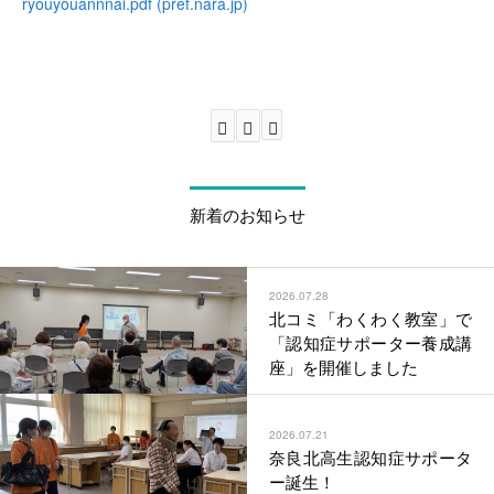
ryouyouannnai.pdf (pref.nara.jp)
新着のお知らせ
2026.07.28
北コミ「わくわく教室」で
「認知症サポーター養成講
座」を開催しました
2026.07.21
奈良北高生認知症サポータ
ー誕生！